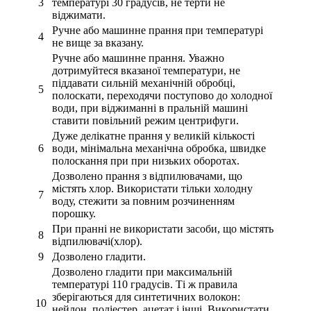
3
температурі 30 градусів, не терти не
віджимати.
Ручне або машинне прання при температурі
4
не вище за вказану.
Ручне або машинне прання. Уважно
дотримуйтеся вказаної температури, не
піддавати сильній механічній обробці,
5
полоскати, переходячи поступово до холодної
води, при віджиманні в пральній машині
ставити повільний режим центрифуги.
Дуже делікатне прання у великій кількості
6
води, мінімальна механічна обробка, швидке
полоскання при при низьких оборотах.
Дозволено прання з відпилювачами, що
містять хлор. Використати тільки холодну
7
воду, стежити за повним розчиненням
порошку.
При пранні не використати засоби, що містять
8
відпилювачі(хлор).
9
Дозволено гладити.
Дозволено гладити при максимальній
температурі 110 градусів. Ті ж правила
зберігаються для синтетичних волокон:
10
нейлон, поліестер, ацетат і інші. Використати