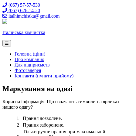
Skip
(067) 57-57-530
to
(067) 626-14-20
content
italhimchistka@gmail.com
Італійська хімчистка
Головна (ціни)
Про компанію
Для підприємств
Фотогалерея
Контакти (пункти прийому)
Маркування на одязі
Корисна інформація. Що означають символи на ярликах
нашого одягу?
1
Прання дозволене.
2
Прання заборонене.
Тільки ручне прання при максимальній