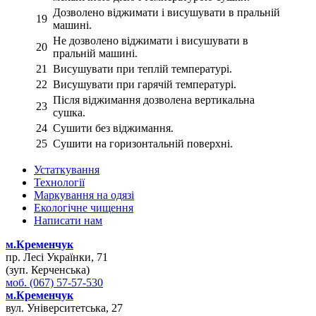
Дозволено віджимати і висушувати в пральній
19
машині.
Не дозволено віджимати і висушувати в
20
пральній машині.
21
Висушувати при теплій температурі.
22
Висушувати при гарячій температурі.
Після віджимання дозволена вертикальна
23
сушка.
24
Сушити без віджимання.
25
Сушити на горизонтальній поверхні.
Устаткування
Технології
Маркування на одязі
Екологічне чищення
Написати нам
м.Кременчук
пр. Лесі Українки, 71
(зуп. Керченська)
моб. (067) 57-57-530
м.Кременчук
вул. Університетська, 27